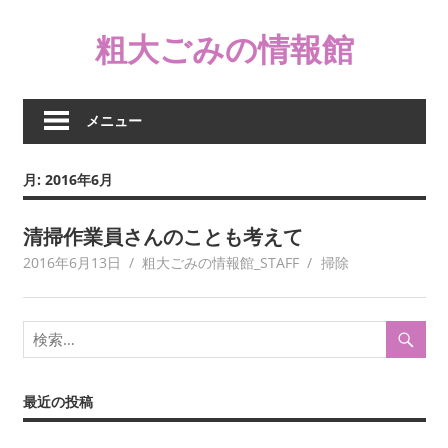
コ
粗大ごみの情報館
ン
テ
ン
ツ
メニュー
へ
ス
月:
2016年6月
キ
ッ
清掃作業員さんのことも考えて
プ
2016年6月13日
粗大ごみの情報館_STAFF
掃除
最近の投稿