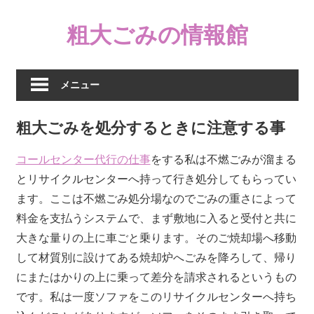
コ
粗大ごみの情報館
ン
テ
ン
ツ
メニュー
へ
ス
粗大ごみを処分するときに注意する事
キ
ッ
コールセンター代行の仕事
をする私は不燃ごみが溜まる
プ
とリサイクルセンターへ持って行き処分してもらってい
ます。ここは不燃ごみ処分場なのでごみの重さによって
料金を支払うシステムで、まず敷地に入ると受付と共に
大きな量りの上に車ごと乗ります。そのご焼却場へ移動
して材質別に設けてある焼却炉へごみを降ろして、帰り
にまたはかりの上に乗って差分を請求されるというもの
です。私は一度ソファをこのリサイクルセンターへ持ち