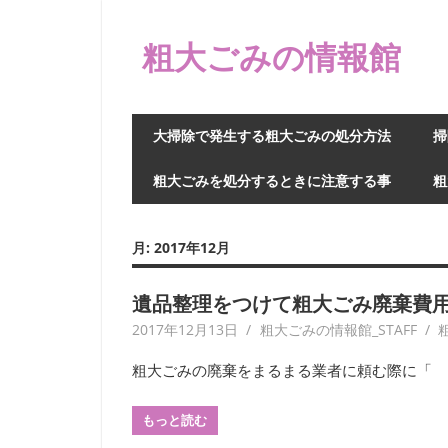
コ
ン
粗大ごみの情報館
テ
ン
ツ
大掃除で発生する粗大ごみの処分方法
掃
へ
ス
粗大ごみを処分するときに注意する事
粗
キ
ッ
プ
月:
2017年12月
遺品整理をつけて粗大ごみ廃棄費
2017年12月13日
粗大ごみの情報館_STAFF
粗大ごみの廃棄をまるまる業者に頼む際に「
もっと読む