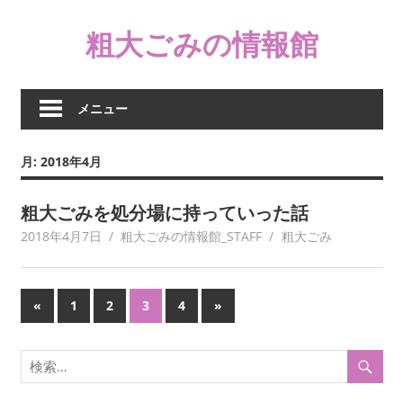
コ
粗大ごみの情報館
ン
テ
ン
ツ
メニュー
へ
ス
月:
2018年4月
キ
ッ
粗大ごみを処分場に持っていった話
プ
2018年4月7日
粗大ごみの情報館_STAFF
粗大ごみ
投
前
次
«
1
2
3
4
»
の
の
稿
記
記
の
事
事