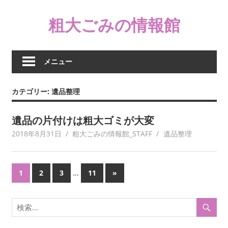
コ
粗大ごみの情報館
ン
テ
ン
ツ
メニュー
へ
ス
カテゴリー:
遺品整理
キ
ッ
遺品の片付けは粗大ゴミが大変
プ
2018年8月31日
粗大ごみの情報館_STAFF
遺品整理
投
…
次
1
2
3
11
»
の
稿
記
の
事